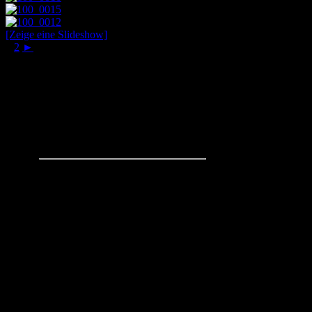
[Zeige eine Slideshow]
1
2
►
Schachaufgaben