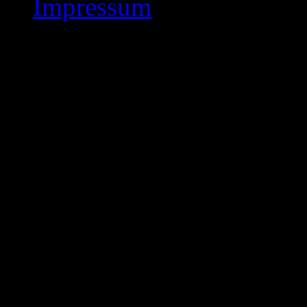
Impressum
Protokolle/ Anträge
Protokolle/Anträge
und Ein
Die Einladung zum Bezi
Vorläufiges Protokoll
Die Einladung zum Bezi
Protokoll zum Bezirk
Anschreiben an Verei
Einwilligung zur Wah