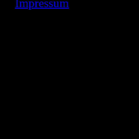
Impressum
Willkommen
Herzlich willkommen au
Schachbezirks 1 Nordhe
Schachverband e.V.. Wir 
verschiedenen Turnieran
des Schachbezirks 1 Nor
Bezirk aktiven Schachver
Es werden auch Informat