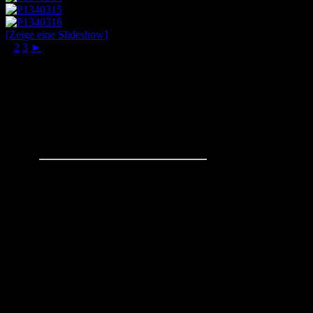
[Zeige eine Slideshow]
1
2
3
►
Schachaufgaben