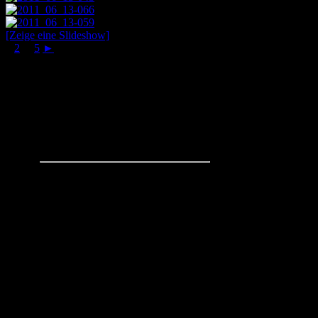
[Zeige eine Slideshow]
1
2
...
5
►
Schachaufgaben