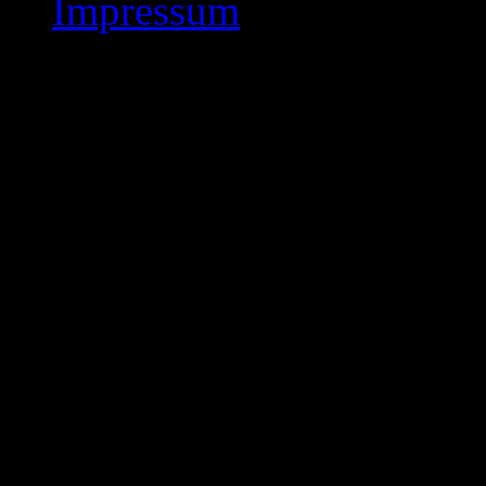
Impressum
Oberliga-Ost Staffel
Blick in die Oberliga 
2018 ( 9. Rde. ) :
KSK 1876 1 immer noc
Tabellenführer !
Kasseler Schachklub 18
Tabellen –