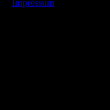
Impressum
Oberliga-Ost Staffel
Blick in die Oberliga – 
Rde. ) :
Spitzenspiel KSK 1876 
: 4,0 !
Zum Spitzenspiel der 4. R
( So., 10.12.2017 ) begr