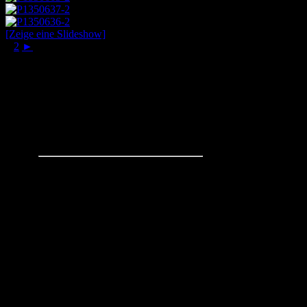
[Zeige eine Slideshow]
1
2
►
Schachaufgaben