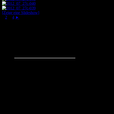
[Zeige eine Slideshow]
1
2
...
4
►
Schachaufgaben