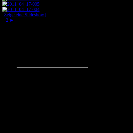
[Zeige eine Slideshow]
1
2
►
Schachaufgaben