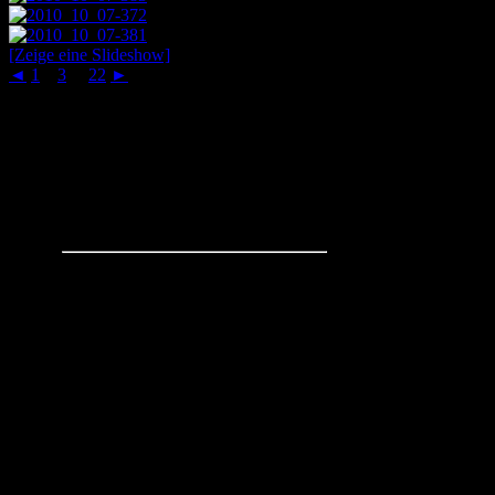
[Zeige eine Slideshow]
◄
1
2
3
...
22
►
Schachaufgaben