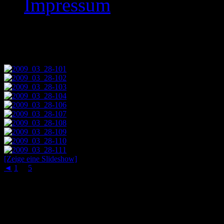
Impressum
Images tagged "2009
[Zeige eine Slideshow]
◄
1
...
5
6
Schachaufgaben