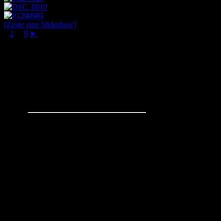
[Zeige eine Slideshow]
1
2
...
9
►
Schachaufgaben