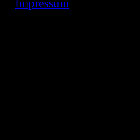
Impressum
Hess. Schulschach C
2009