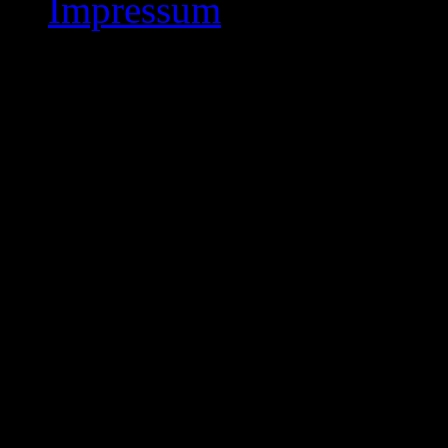
Impressum
Veranstaltungen
Diese Seite wird von Even
Verändere sie nicht, verwen
lösche sie nicht! Stelle ein
Easy in den Einstellungen a
Seite verweist. Events Made
Veranstaltungen, Veranstal
alles andere darstellen zu k