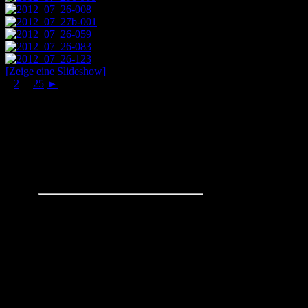
[Zeige eine Slideshow]
1
2
...
25
►
Schachaufgaben