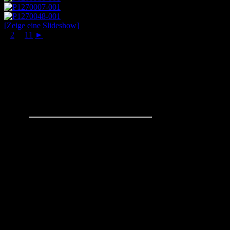
[Zeige eine Slideshow]
1
2
...
11
►
Schachaufgaben