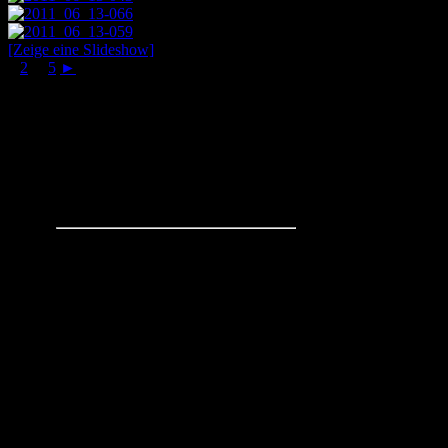
[Zeige eine Slideshow]
1
2
...
5
►
Schachaufgaben