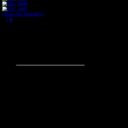
[Zeige eine Slideshow]
1
2
►
Schachaufgaben