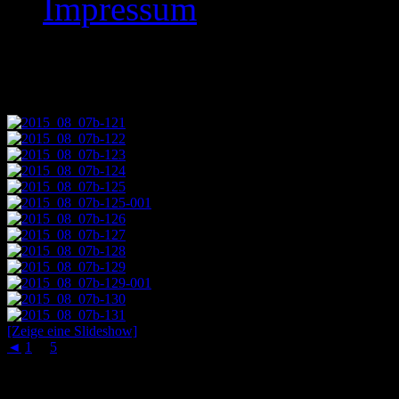
Impressum
Images tagged "2015
[Zeige eine Slideshow]
◄
1
...
5
6
Schachaufgaben