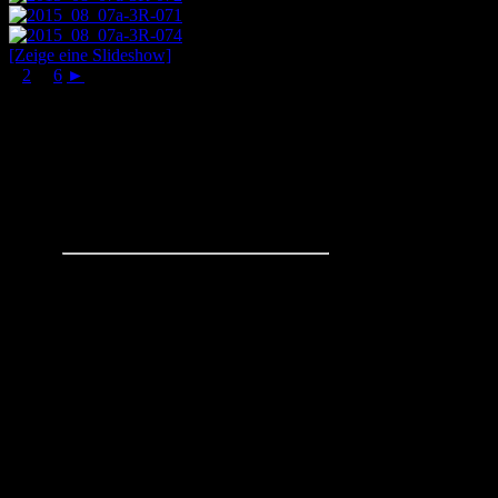
[Zeige eine Slideshow]
1
2
...
6
►
Schachaufgaben