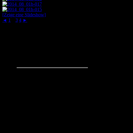
[Zeige eine Slideshow]
◄
1
2
3
4
►
Schachaufgaben