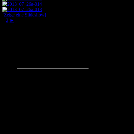
[Zeige eine Slideshow]
1
2
►
Schachaufgaben