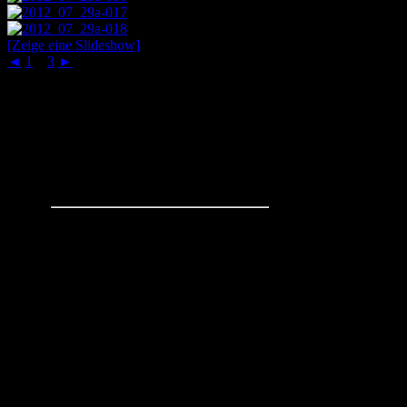
[Zeige eine Slideshow]
◄
1
2
3
►
Schachaufgaben