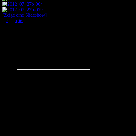
[Zeige eine Slideshow]
1
2
...
6
►
Schachaufgaben