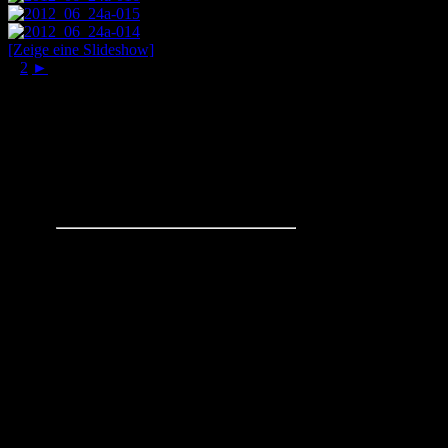
[Zeige eine Slideshow]
1
2
►
Schachaufgaben