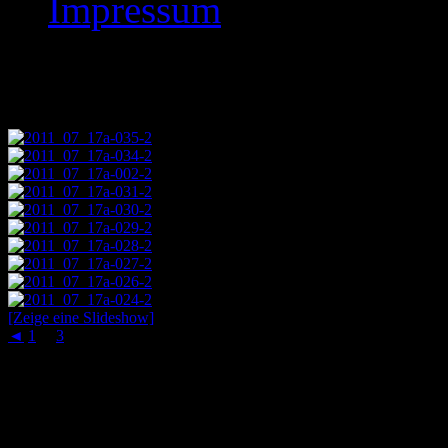
Impressum
Images tagged "2011
[Zeige eine Slideshow]
◄
1
...
3
4
Schachaufgaben