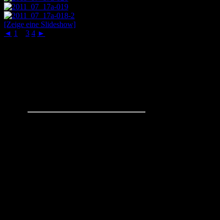
[Zeige eine Slideshow]
◄
1
2
3
4
►
Schachaufgaben