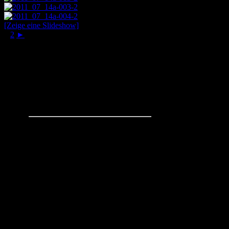
[Zeige eine Slideshow]
1
2
►
Schachaufgaben