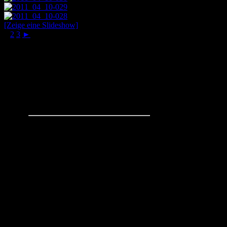
[Zeige eine Slideshow]
1
2
3
►
Schachaufgaben