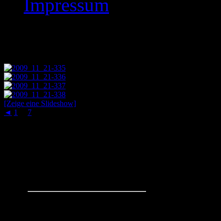
Impressum
Images tagged "2009
[Zeige eine Slideshow]
◄
1
...
7
8
Schachaufgaben