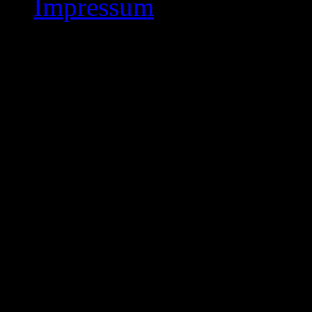
Impressum
Mannschaften auf He
Bezirk 1 – Mannschafte
2018 ( 2. Rde. )
Hessenliga :
Kasseler Schachklub 187
Saisonspiel zu einem deut
SF Neuberg 2 und ist nun
Verbandsliga – Nord mit 