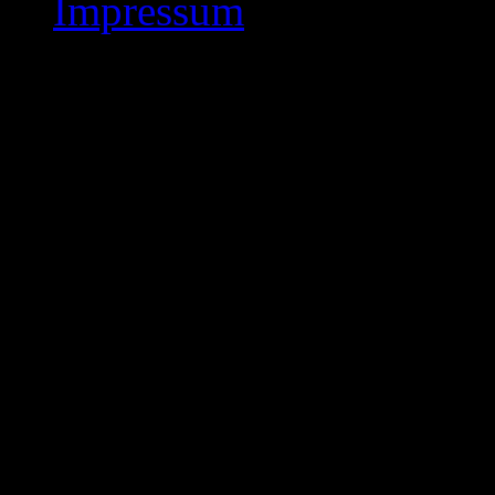
Impressum
Kreisliga-West R6
Kreisliga – West – Ru
Kasseler Schachklub 18
Tabellenführer !
Das Nachholspiel aus de
gegen Kasseler Schachk
4 mit 3,0 : 1,0 für sich e