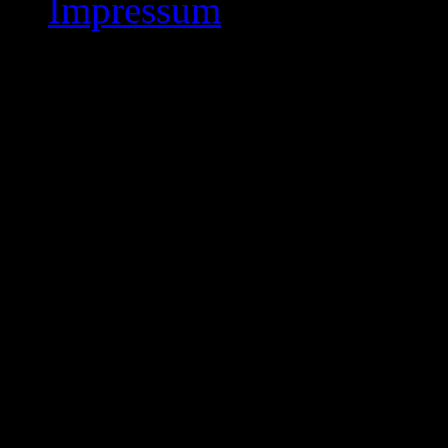
Impressum
Kreisliga Ost 5. Rde.
Kreisliga – Ost – Rund
Sfr. Korbach bleibt an
Tabellenführer Sfr. Korb
Spieltag gegen den
Tabellen – Zweiten SAbt 
durchsetzen.