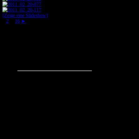
[Zeige eine Slideshow]
1
2
...
16
►
Schachaufgaben