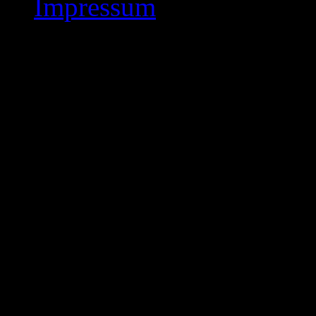
Impressum
Veranstaltungen
Diese Seite wird von Even
Verändere sie nicht, verwen
lösche sie nicht! Stelle ein
Easy in den Einstellungen a
Seite verweist. Events Made
Veranstaltungen, Veranstal
alles andere darstellen zu k