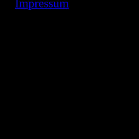
Impressum
Bezirk 1 – Mannschaf
Rde.
Bezirk 1 – Mannschaf
2017 / 2018 ( 3. Rde. )
Hessenliga :
Kasseler Schachklub 18