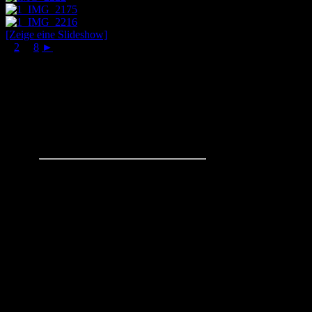
[Zeige eine Slideshow]
1
2
...
8
►
Schachaufgaben